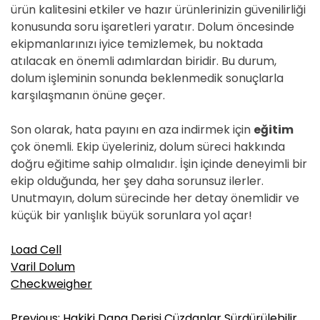
ürün kalitesini etkiler ve hazır ürünlerinizin güvenilirliği
konusunda soru işaretleri yaratır. Dolum öncesinde
ekipmanlarınızı iyice temizlemek, bu noktada
atılacak en önemli adımlardan biridir. Bu durum,
dolum işleminin sonunda beklenmedik sonuçlarla
karşılaşmanın önüne geçer.
Son olarak, hata payını en aza indirmek için
eğitim
çok önemli. Ekip üyeleriniz, dolum süreci hakkında
doğru eğitime sahip olmalıdır. İşin içinde deneyimli bir
ekip olduğunda, her şey daha sorunsuz ilerler.
Unutmayın, dolum sürecinde her detay önemlidir ve
küçük bir yanlışlık büyük sorunlara yol açar!
Load Cell
Varil Dolum
Checkweigher
Y
Previous:
Hakiki Dana Derisi Cüzdanlar Sürdürülebilir