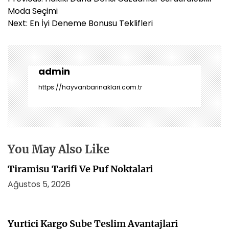
a
Moda Seçimi
z
Next:
En İyi Deneme Bonusu Teklifleri
ı
g
e
z
admin
i
https://hayvanbarinaklari.com.tr
n
m
e
s
i
You May Also Like
Tiramisu Tarifi Ve Puf Noktalari
Ağustos 5, 2026
Yurtici Kargo Sube Teslim Avantajlari