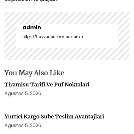
ı
g
e
z
admin
i
https://hayvanbarinaklari.com.tr
n
m
e
s
i
You May Also Like
Tiramisu Tarifi Ve Puf Noktalari
Ağustos 5, 2026
Yurtici Kargo Sube Teslim Avantajlari
Ağustos 5, 2026