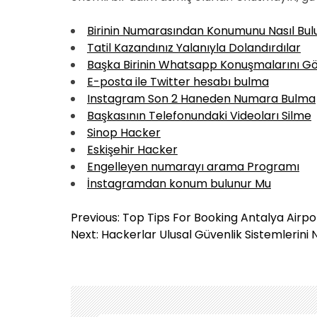
Birinin Numarasından Konumunu Nasıl Bu
Tatil Kazandınız Yalanıyla Dolandırdılar
Başka Birinin Whatsapp Konuşmalarını 
E-posta ile Twitter hesabı bulma
Instagram Son 2 Haneden Numara Bulma
Başkasının Telefonundaki Videoları Silme
Sinop Hacker
Eskişehir Hacker
Engelleyen numarayı arama Programı
İnstagramdan konum bulunur Mu
Y
Previous:
Top Tips For Booking Antalya Airpo
a
Next:
Hackerlar Ulusal Güvenlik Sistemlerini 
z
ı
g
e