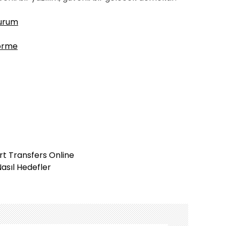
lurum
Görme
rt Transfers Online
Nasıl Hedefler