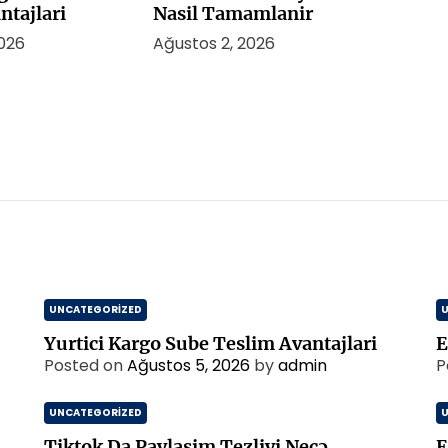
ntajlari
Nasil Tamamlanir
2026
Ağustos 2, 2026
UNCATEGORIZED
Yurtici Kargo Sube Teslim Avantajlari
E
Posted on
Ağustos 5, 2026
by
admin
P
UNCATEGORIZED
Tiktok Da Paylasim Tezliyi Necə
E