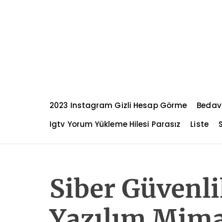
S
k
i
p
t
o
c
o
n
2023 Instagram Gizli Hesap Görme
Bedav
t
e
Igtv Yorum Yükleme Hilesi Parasız
Liste
n
t
Siber Güvenli
Yazılım Mima