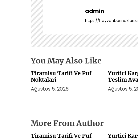
z
i
admin
n
https://hayvanbarinaklari.c
m
e
s
i
You May Also Like
Tiramisu Tarifi Ve Puf
Yurtici Ka
Noktalari
Teslim Ava
Ağustos 5, 2026
Ağustos 5, 
More From Author
Tiramisu Tarifi Ve Puf
Yurtici Ka