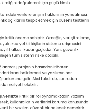
n kimliğini doğrulamak için güçlü kimlik
istemdeki verilere erişim haklarının yönetilmesi.
lik açıklarını tespit etmek için düzenli testlerin
çin kritik öneme sahiptir. Örneğin, veri şifreleme,
 yalnızca yetkili kişilerin sisteme erişmesini
zayıf halkası kadar güçlüdür. Yani, güvenlik
ileşen tüm sistemi riske atabilir.
ağlanması, projenin başından itibaren
andartlarını belirlemesi ve yazılımın her
 anlamına gelir. Aksi takdirde, sonradan
 maliyetli olabilir.
güvenlikte kritik bir rol oynamaktadır. Yazılım
tirerek, kullanıcıların verilerini koruma konusunda
enli bir yazılım, güvenli bir gelecek demektir.