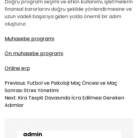
Doğru program seçimi ve etkin kullanımı, işletmelerin
finansal kararlarını doğru şekilde yönlendirmesine ve
uzun vadeli başarıya giden yolda önemli bir adım
oluşturur.
Muhasebe programı
Ön muhasebe programı
Online erp
Y
Previous:
Futbol ve Psikoloji Maç Öncesi ve Maç
a
Sonrası Stres Yönetimi
z
Next:
Kira Tespit Davasında İcra Edilmesi Gereken
ı
Adımlar
g
e
z
i
admin