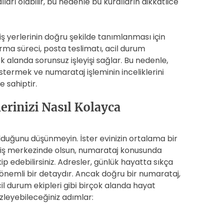
ları olabilir, bu nedenle bu kuralların dikkatlice
ş yerlerinin doğru şekilde tanımlanması için
rma süreci, posta teslimatı, acil durum
k alanda sorunsuz işleyişi sağlar. Bu nedenle,
ermek ve numarataj işleminin inceliklerini
 sahiptir.
rinizi Nasıl Kolayca
lduğunu düşünmeyin. İster evinizin ortalama bir
ir iş merkezinde olsun, numarataj konusunda
p edebilirsiniz. Adresler, günlük hayatta sıkça
z önemli bir detaydır. Ancak doğru bir numarataj,
il durum ekipleri gibi birçok alanda hayat
izleyebileceğiniz adımlar: