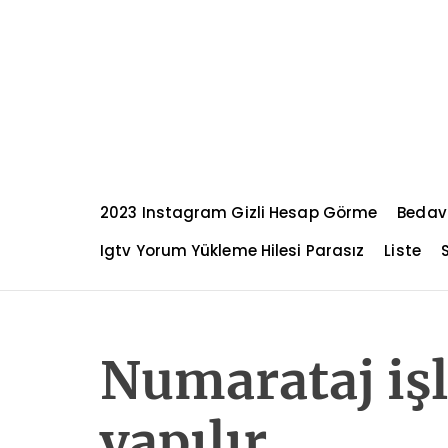
S
k
i
p
t
o
c
o
n
2023 Instagram Gizli Hesap Görme
Bedav
t
e
Igtv Yorum Yükleme Hilesi Parasız
Liste
n
t
Numarataj işl
yapılır