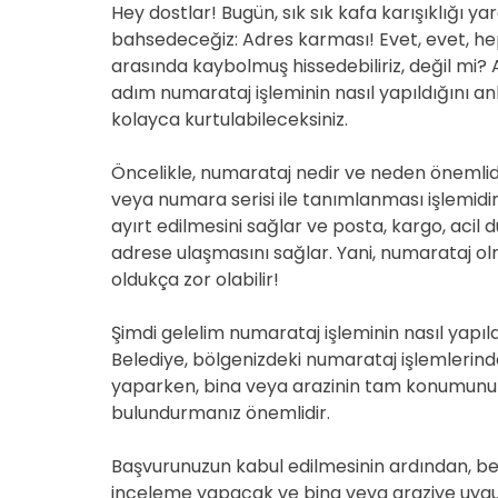
Hey dostlar! Bugün, sık sık kafa karışıklığı 
bahsedeceğiz: Adres karması! Evet, evet, he
arasında kaybolmuş hissedebiliriz, değil mi
adım numarataj işleminin nasıl yapıldığını
kolayca kurtulabileceksiniz.
Öncelikle, numarataj nedir ve neden önemlid
veya numara serisi ile tanımlanması işlemidi
ayırt edilmesini sağlar ve posta, kargo, acil
adrese ulaşmasını sağlar. Yani, numarataj olm
oldukça zor olabilir!
Şimdi gelelim numarataj işleminin nasıl yapıldı
Belediye, bölgenizdeki numarataj işlemleri
yaparken, bina veya arazinin tam konumunu v
bulundurmanız önemlidir.
Başvurunuzun kabul edilmesinin ardından, bel
inceleme yapacak ve bina veya araziye uygu