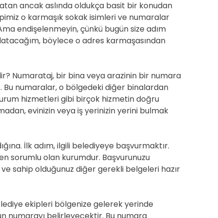
yaratan ancak aslında oldukça basit bir konudan
pimiz o karmaşık sokak isimleri ve numaralar
? Ama endişelenmeyin, çünkü bugün size adım
 anlatacağım, böylece o adres karmaşasından
ir? Numarataj, bir bina veya arazinin bir numara
r. Bu numaralar, o bölgedeki diğer binalardan
 durum hizmetleri gibi birçok hizmetin doğru
adan, evinizin veya iş yerinizin yerini bulmak
ğına. İlk adım, ilgili belediyeye başvurmaktır.
nden sorumlu olan kurumdur. Başvurunuzu
e sahip olduğunuz diğer gerekli belgeleri hazır
ediye ekipleri bölgenize gelerek yerinde
n numarayı belirleyecektir. Bu numara