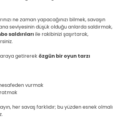
ılarınızı ne zaman yapacağınızı bilmek, savaşın
n mana seviyesinin düşük olduğu anlarda saldırmak,
o saldırıları
ile rakibinizi şaşırtarak,
siniz.
bir araya getirerek
özgün bir oyun tarzı
li mesafeden vurmak
ıpratmak
mayın, her savaş farklıdır; bu yüzden esnek olmalı
z.