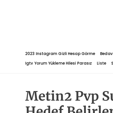
S
k
i
p
t
o
c
o
n
2023 Instagram Gizli Hesap Görme
Bedav
t
e
Igtv Yorum Yükleme Hilesi Parasız
Liste
n
t
Metin2 Pvp S
Hedef Belirle