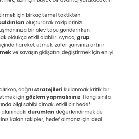
tmek, sizin için büyük bir avantaj yaratacaktır.
iştirmek için birkaç temel taktikten
ldırıları
oluşturarak rakiplerinizi
 düşmanınıza bir alev topu gönderirken,
 oldukça etkili olabilir. Ayrıca,
grup
içinde hareket etmek, zafer şansınızı artırır.
tmek
ve savaşın gidişatını değiştirmek için en iyi
 alırken, doğru
stratejileri
kullanmak kritik bir
z etmek için
gözlem yapmalısınız
. Hangi sınıfa
nda bilgi sahibi olmak, etkili bir hedef
ş alanındaki
durumları
değerlendirmek de
lnız kalan rakipler, hedef almanız için ideal