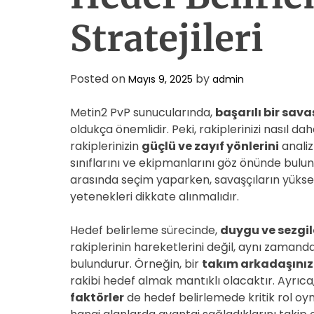
Stratejileri
Posted on
by
Mayıs 9, 2025
admin
Metin2 PvP sunucularında,
başarılı bir sava
oldukça önemlidir. Peki, rakiplerinizi nasıl daha
rakiplerinizin
güçlü ve zayıf yönlerini
analiz
sınıflarını ve ekipmanlarını göz önünde bulun
arasında seçim yaparken, savaşçıların yüksek h
yetenekleri dikkate alınmalıdır.
Hedef belirleme sürecinde,
duygu ve sezgile
rakiplerinin hareketlerini değil, aynı zama
bulundurur. Örneğin, bir
takım arkadaşınız
rakibi hedef almak mantıklı olacaktır. Ayrıca
faktörler
de hedef belirlemede kritik rol oyn