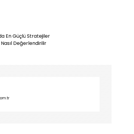
 En Güçlü Stratejiler
asıl Değerlendirilir
om.tr