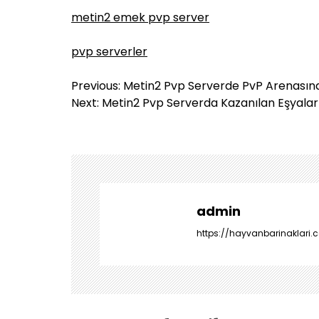
metin2 emek pvp server
pvp serverler
Y
Previous:
Metin2 Pvp Serverde PvP Arenasında
a
Next:
Metin2 Pvp Serverda Kazanılan Eşyalar N
z
ı
g
e
z
i
admin
n
https://hayvanbarinaklari.c
m
e
s
i