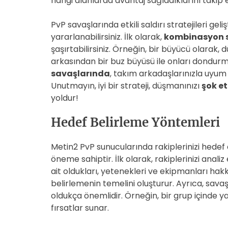
hangi alanlarda avantaj sağladıklarını takip e
PvP savaşlarında etkili saldırı stratejileri gel
yararlanabilirsiniz. İlk olarak,
kombinasyon sa
şaşırtabilirsiniz. Örneğin, bir büyücü olarak,
arkasından bir buz büyüsü ile onları dondurmak
savaşlarında
, takım arkadaşlarınızla uyum 
Unutmayın, iyi bir strateji, düşmanınızı
şok e
yoldur!
Hedef Belirleme Yöntemleri
Metin2 PvP sunucularında rakiplerinizi hedef
öneme sahiptir. İlk olarak, rakiplerinizi anali
ait oldukları, yetenekleri ve ekipmanları hakkı
belirlemenin temelini oluşturur. Ayrıca, sava
oldukça önemlidir. Örneğin, bir grup içinde ya
fırsatlar sunar.