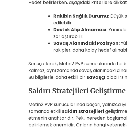
Hedef belirlerken, aşağıdaki kriterlere dikkat
Rakibin Sağlık Durumu:
Düşük sağ
edilebilir.
Destek Alıp Almaması:
Yanında 
zorlaştırabilir.
Savaş Alanındaki Pozisyon:
Yük
rakipler, daha kolay hedef alınabil
Sonuç olarak, Metin2 PvP sunucularında hedef
kalmaz, aynı zamanda savaş alanındaki dinam
Bu bilgilerle, daha etkili bir
savaşçı
olabilirsin
Saldırı Stratejileri Geliştirme
Metin2 PvP sunucularında başarı, yalnızca iyi
zamanda etkili
saldırı stratejileri
geliştirmekl
etmenin anahtarıdır. Peki, nereden başlamalı? 
belirlemek önemlidir. Onların hangi yetenekl