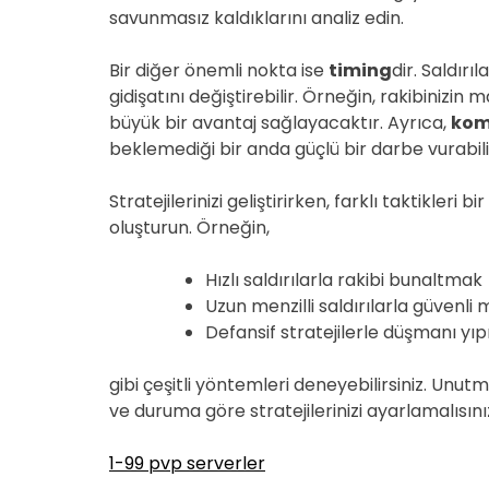
savunmasız kaldıklarını analiz edin.
Bir diğer önemli nokta ise
timing
dir. Saldır
gidişatını değiştirebilir. Örneğin, rakibinizi
büyük bir avantaj sağlayacaktır. Ayrıca,
komb
beklemediği bir anda güçlü bir darbe vurabilir
Stratejilerinizi geliştirirken, farklı taktikleri 
oluşturun. Örneğin,
Hızlı saldırılarla rakibi bunaltmak
Uzun menzilli saldırılarla güven
Defansif stratejilerle düşmanı y
gibi çeşitli yöntemleri deneyebilirsiniz. Unut
ve duruma göre stratejilerinizi ayarlamalısını
1-99 pvp serverler