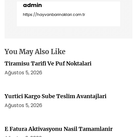
z
admin
i
https://hayvanbarinaklari.com.tr
n
m
e
s
i
You May Also Like
Tiramisu Tarifi Ve Puf Noktalari
Ağustos 5, 2026
Yurtici Kargo Sube Teslim Avantajlari
Ağustos 5, 2026
E Fatura Aktivasyonu Nasil Tamamlanir