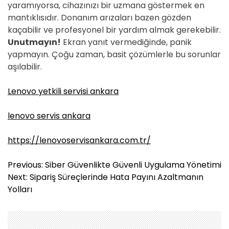
yaramıyorsa, cihazınızı bir uzmana göstermek en
mantıklısıdır. Donanım arızaları bazen gözden
kaçabilir ve profesyonel bir yardım almak gerekebilir.
Unutmayın!
Ekran yanıt vermediğinde, panik
yapmayın. Çoğu zaman, basit çözümlerle bu sorunlar
aşılabilir.
Lenovo yetkili servisi ankara
lenovo servis ankara
https://lenovoservisankara.com.tr/
Y
Previous:
Siber Güvenlikte Güvenli Uygulama Yönetimi
a
Next:
Sipariş Süreçlerinde Hata Payını Azaltmanın
z
Yolları
ı
g
e