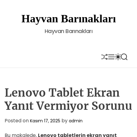
S
k
Hayvan Barınakları
i
p
Hayvan Barınakları
t
o
c
o
S
M
S
S
H
E
W
E
n
U
N
I
A
t
F
U
T
R
e
F
C
C
L
H
H
n
E
C
Lenovo Tablet Ekran
t
O
L
Yanıt Vermiyor Sorunu
O
R
M
Posted on
by
Kasım 17, 2025
admin
O
D
E
Bu makalede,
Lenovo tabletlerin ekran yanıt