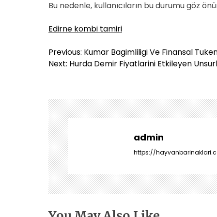
Bu nedenle, kullanıcıların bu durumu göz ön
Edirne kombi tamiri
Y
Previous:
Kumar Bagimliligi Ve Finansal Tuken
a
Next:
Hurda Demir Fiyatlarini Etkileyen Unsur
z
ı
g
e
z
i
admin
n
https://hayvanbarinaklari.c
m
e
s
i
You May Also Like