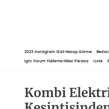
S
k
i
p
t
o
c
o
n
2023 Instagram Gizli Hesap Görme
Bedav
t
e
Igtv Yorum Yükleme Hilesi Parasız
Liste
n
t
Kombi Elektr
Kesintisinden