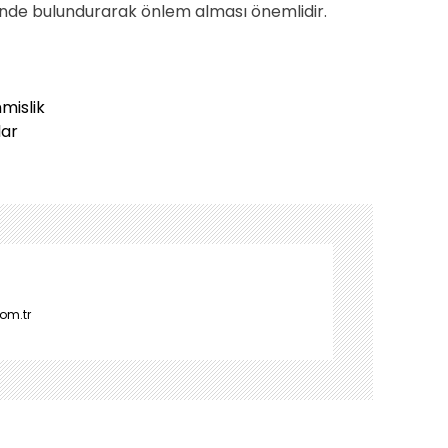
ünde bulundurarak önlem alması önemlidir.
mislik
lar
om.tr