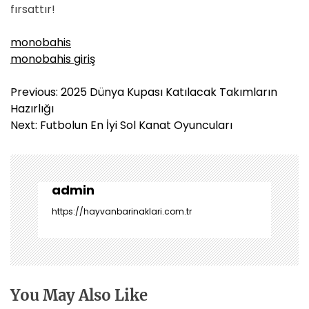
fırsattır!
monobahis
monobahis giriş
Y
Previous:
2025 Dünya Kupası Katılacak Takımların
a
Hazırlığı
z
Next:
Futbolun En İyi Sol Kanat Oyuncuları
ı
g
e
z
admin
i
https://hayvanbarinaklari.com.tr
n
m
e
s
i
You May Also Like