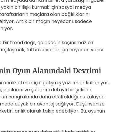
al medyada da nasıl bir etki yarattığını gözler
yakın bir ilişki kurmak için sosyal medya
 taraftarların maçlara olan bağlılıklarını
eltiyor. Artık bir maçın heyecanı, sadece
nıyor.
 bir trend değil, geleceğin kaçınılmaz bir
arşılaşmak, futbolseverler için heyecan verici
inin Oyun Alanındaki Devrimi
analiz etmek için gelişmiş yazılımlar kullanıyor.
 paslarını ve şutlarını detaylı bir şekilde
nun hangi alanda daha etkili olduğunu kolayca
irlemede büyük bir avantaj sağlıyor. Düşünsenize,
etini anlık olarak takip edebiliyor. Bu, oyunun