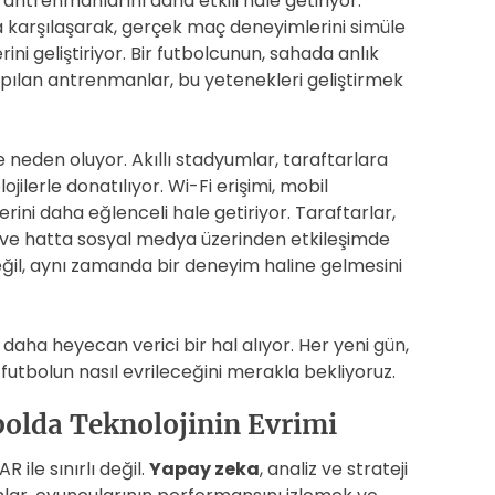
n antrenmanlarını daha etkili hale getiriyor.
a karşılaşarak, gerçek maç deneyimlerini simüle
ini geliştiriyor. Bir futbolcunun, sahada anlık
yapılan antrenmanlar, bu yetenekleri geliştirmek
 neden oluyor. Akıllı stadyumlar, taraftarlara
jilerle donatılıyor. Wi-Fi erişimi, mobil
rini daha eğlenceli hale getiriyor. Taraftarlar,
or ve hatta sosyal medya üzerinden etkileşimde
değil, aynı zamanda bir deneyim haline gelmesini
daha heyecan verici bir hal alıyor. Her yeni gün,
tbolun nasıl evrileceğini merakla bekliyoruz.
olda Teknolojinin Evrimi
 ile sınırlı değil.
Yapay zeka
, analiz ve strateji