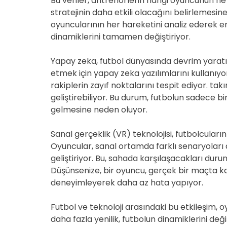
Bu veriler, antrenörlerin hangi oyuncunun n
stratejinin daha etkili olacağını belirlemesin
oyuncularının her hareketini analiz ederek en i
dinamiklerini tamamen değiştiriyor.
Yapay zeka, futbol dünyasında devrim yaratıyo
etmek için yapay zeka yazılımlarını kullanıyo
rakiplerin zayıf noktalarını tespit ediyor. takı
geliştirebiliyor. Bu durum, futbolun sadece b
gelmesine neden oluyor.
Sanal gerçeklik (VR) teknolojisi, futbolcuları
Oyuncular, sanal ortamda farklı senaryoları
geliştiriyor. Bu, sahada karşılaşacakları duru
Düşünsenize, bir oyuncu, gerçek bir maçta k
deneyimleyerek daha az hata yapıyor.
Futbol ve teknoloji arasındaki bu etkileşim, 
daha fazla yenilik, futbolun dinamiklerini de