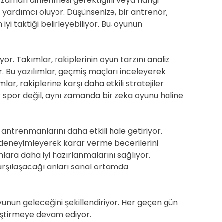
e zaman dinlenmesi gerektiğini veya hangi
e yardımcı oluyor. Düşünsenize, bir antrenör,
yi taktiği belirleyebiliyor. Bu, oyunun
r. Takımlar, rakiplerinin oyun tarzını analiz
r. Bu yazılımlar, geçmiş maçları inceleyerek
mlar, rakiplerine karşı daha etkili stratejiler
ir spor değil, aynı zamanda bir zeka oyunu haline
n antrenmanlarını daha etkili hale getiriyor.
 deneyimleyerek karar verme becerilerini
mlara daha iyi hazırlanmalarını sağlıyor.
arşılaşacağı anları sanal ortamda
oyunun geleceğini şekillendiriyor. Her geçen gün
ğiştirmeye devam ediyor.