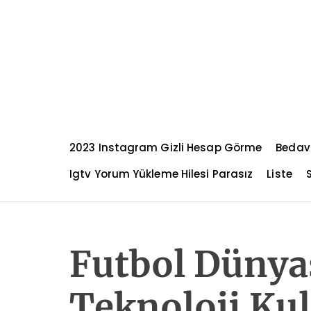
S
k
i
p
t
o
c
o
n
2023 Instagram Gizli Hesap Görme
Bedav
t
e
Igtv Yorum Yükleme Hilesi Parasız
Liste
n
t
Futbol Dünya
Teknoloji Ku