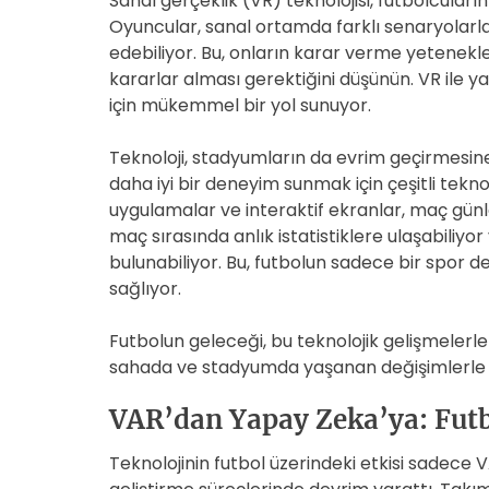
Sanal gerçeklik (VR) teknolojisi, futbolcuları
Oyuncular, sanal ortamda farklı senaryolarl
edebiliyor. Bu, onların karar verme yetenekler
kararlar alması gerektiğini düşünün. VR ile 
için mükemmel bir yol sunuyor.
Teknoloji, stadyumların da evrim geçirmesine
daha iyi bir deneyim sunmak için çeşitli teknolo
uygulamalar ve interaktif ekranlar, maç günle
maç sırasında anlık istatistiklere ulaşabiliy
bulunabiliyor. Bu, futbolun sadece bir spor 
sağlıyor.
Futbolun geleceği, bu teknolojik gelişmelerle 
sahada ve stadyumda yaşanan değişimlerle fu
VAR’dan Yapay Zeka’ya: Futb
Teknolojinin futbol üzerindeki etkisi sadece VAR