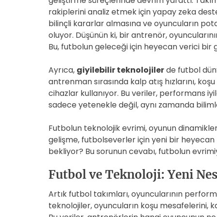
geliştirme süreçlerinde devrim yarattı. Takı
rakiplerini analiz etmek için yapay zeka deste
bilinçli kararlar almasına ve oyuncuların po
oluyor. Düşünün ki, bir antrenör, oyuncularını
Bu, futbolun geleceği için heyecan verici bir 
Ayrıca,
giyilebilir teknolojiler
de futbol dün
antrenman sırasında kalp atış hızlarını, koşu
cihazlar kullanıyor. Bu veriler, performans iyil
sadece yetenekle değil, aynı zamanda bilimle
Futbolun teknolojik evrimi, oyunun dinamikle
gelişme, futbolseverler için yeni bir heyecan
bekliyor? Bu sorunun cevabı, futbolun evrimiy
Futbol ve Teknoloji: Yeni Nesi
Artık futbol takımları, oyuncularının performan
teknolojiler, oyuncuların koşu mesafelerini, ka