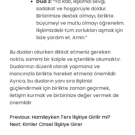
Dua 3:
“Ya Rab, ilişkimizi sevgi,
sadakat ve hoşgörüyle doldur.
Birbirimize destek olmayı, birlikte
büyümeyi ve mutlu olmayı öğrenelim.
İlişkimizdeki tüm zorlukları aşmak için
bize yardım et. Amin.”
Bu duaları okurken dikkat etmeniz gereken
nokta, samimi bir kalple ve içtenlikle okumaktır.
Dualarınızı düzenli olarak yapmanız ve
inancınızla birlikte hareket etmeniz önemlidir.
Ayrıca, bu duaların yanı sıra ilişkinizi
güçlendirmek için birlikte zaman geçirmek,
iletişim kurmak ve birbirinize değer vermek de
önemlidir.
Y
Previous:
Hamileyken Ters İlişkiye Girilir mi?
a
Next:
Kimler Cinsel İlişkiye Girer
z