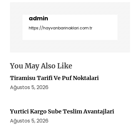
ı
g
e
admin
z
https://hayvanbarinaklari.com.tr
i
n
m
e
s
You May Also Like
i
Tiramisu Tarifi Ve Puf Noktalari
Ağustos 5, 2026
Yurtici Kargo Sube Teslim Avantajlari
Ağustos 5, 2026