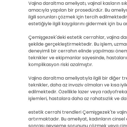
Vajina daraltma ameliyatı, vajinal kasların sı
amacıyla yapılan bir prosedürdür. Bu amel
ilgili sorunları çözmek için tercih edilmekted
estetiğiyle ilgili kaygılarını gidermek için bu
Çemişgezek'deki estetik cerrahlar, vajina d
şekilde gerçekleştirmektedir. Bu işlem, uzma
deneyimli bir cerrahın elinde yapılması önem
teknikler ve ekipmanlar sayesinde, hastaları
komplikasyon riski azalmıştır.
Vajina daraltma ameliyatıyla ilgili bir diğer 
teknikler, daha az invaziv olmaları ve kısa iy
edilmektedir. Özellikle lazer veya radyofreka
işlemleri, hastalara daha az rahatsızlık ve d
estetik cerrahi trendleri Çemişgezek'te vaji
artırmaktadır. Bu ameliyat, kadınların cinsel 
sonrası gevşeme sorununu çözmek veya cinsel 