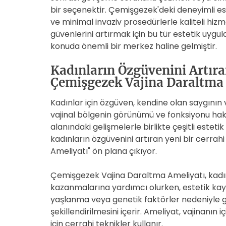
bir seçenektir. Çemişgezek'deki deneyimli es
ve minimal invaziv prosedürlerle kaliteli hiz
güvenlerini artırmak için bu tür estetik uy
konuda önemli bir merkez haline gelmiştir.
Kadınların Özgüvenini Artır
Çemişgezek Vajina Daraltma
Kadınlar için özgüven, kendine olan saygının 
vajinal bölgenin görünümü ve fonksiyonu hakkı
alanındaki gelişmelerle birlikte çeşitli estet
kadınların özgüvenini artıran yeni bir cerr
Ameliyatı" ön plana çıkıyor.
Çemişgezek Vajina Daraltma Ameliyatı, kadınla
kazanmalarına yardımcı olurken, estetik kayg
yaşlanma veya genetik faktörler nedeniyle g
şekillendirilmesini içerir. Ameliyat, vajinanın 
için cerrahi teknikler kullanır.