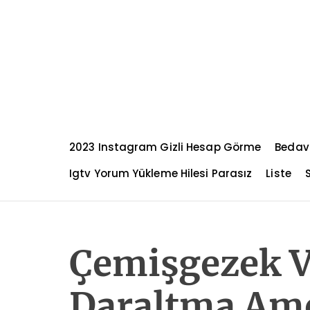
S
k
i
p
t
o
c
o
n
2023 Instagram Gizli Hesap Görme
Bedav
t
e
Igtv Yorum Yükleme Hilesi Parasız
Liste
n
t
Çemişgezek V
Daraltma Ame