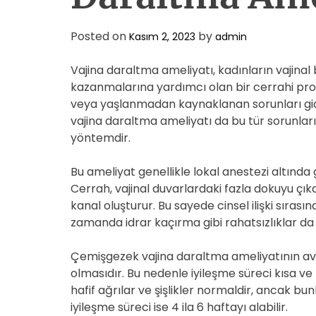
Posted on
by
Kasım 2, 2023
admin
Vajina daraltma ameliyatı, kadınların vajinal bö
kazanmalarına yardımcı olan bir cerrahi pr
veya yaşlanmadan kaynaklanan sorunları gid
vajina daraltma ameliyatı da bu tür sorunları
yöntemdir.
Bu ameliyat genellikle lokal anestezi altında g
Cerrah, vajinal duvarlardaki fazla dokuyu çıkar
kanal oluşturur. Bu sayede cinsel ilişki sıras
zamanda idrar kaçırma gibi rahatsızlıklar da 
Çemişgezek vajina daraltma ameliyatının avan
olmasıdır. Bu nedenle iyileşme süreci kısa ve
hafif ağrılar ve şişlikler normaldir, ancak bu
iyileşme süreci ise 4 ila 6 haftayı alabilir.