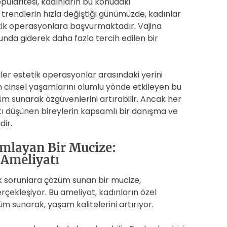
ülaritesi, kadınların bu konudaki
tik trendlerin hızla değiştiği günümüzde, kadınlar
stetik operasyonlara başvurmaktadır. Vajina
nda giderek daha fazla tercih edilen bir
er estetik operasyonlar arasındaki yerini
ın cinsel yaşamlarını olumlu yönde etkileyen bu
üm sunarak özgüvenlerini artırabilir. Ancak her
tı düşünen bireylerin kapsamlı bir danışma ve
ir.
ımlayan Bir Mucize:
 Ameliyatı
ik sorunlara çözüm sunan bir mucize,
çekleşiyor. Bu ameliyat, kadınların özel
züm sunarak, yaşam kalitelerini artırıyor.