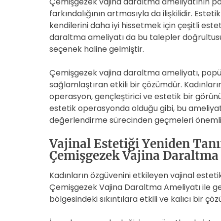
Çemişgezek vajina daraltma ameliyatının pop
farkındalığının artmasıyla da ilişkilidir. Este
kendilerini daha iyi hissetmek için çeşitli e
daraltma ameliyatı da bu talepler doğrultusu
seçenek haline gelmiştir.
Çemişgezek vajina daraltma ameliyatı, popül
sağlamlaştıran etkili bir çözümdür. Kadınlar
operasyon, gençleştirici ve estetik bir görün
estetik operasyonda olduğu gibi, bu ameliya
değerlendirme sürecinden geçmeleri önemlid
Vajinal Estetiği Yeniden Tan
Çemişgezek Vajina Daraltma
Kadınların özgüvenini etkileyen vajinal estet
Çemişgezek Vajina Daraltma Ameliyatı ile ger
bölgesindeki sıkıntılara etkili ve kalıcı bir çö