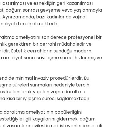
kılaştırılması ve esnekliğin geri kazanılması
iyat, doğum sonrası gevşeme veya yaşlanmayla
ir. Aynı zamanda, bazı kadınlar da vajinal
 ameliyatı tercih etmektedir.
araltma ameliyatını son derece profesyonel bir
nlık gerektiren bir cerrahi müdahaledir ve
lidir. Estetik cerrahların sunduğu modern
n ameliyat sonrası iyileşme süreci hızlanmış ve
trend de minimal invaziv prosedürlerdir. Bu
ileşme süreleri sunmaları nedeniyle tercih
ns kullanılarak yapılan vajina daraltma
aha kısa bir iyileşme süreci sağlamaktadır.
na daraltma ameliyatının popülerliğini
estetiğiyle ilgili kaygılarını gidermek, doğum
yaşamlarını iyileştirmek isteyenler için etkili