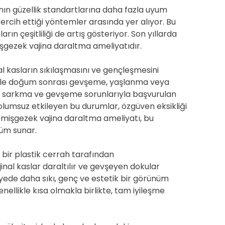
nın güzellik standartlarına daha fazla uyum
ercih ettiği yöntemler arasında yer alıyor. Bu
rın çeşitliliği de artış gösteriyor. Son yıllarda
işgezek vajina daraltma ameliyatıdır.
l kasların sıkılaşmasını ve gençleşmesini
ikle doğum sonrası gevşeme, yaşlanma veya
ki sarkma ve gevşeme sorunlarıyla başvurulan
 olumsuz etkileyen bu durumlar, özgüven eksikliği
 Çemişgezek vajina daraltma ameliyatı, bu
züm sunar.
 bir plastik cerrah tarafından
jinal kaslar daraltılır ve gevşeyen dokular
 sayede daha sıkı, genç ve estetik bir görünüm
enellikle kısa olmakla birlikte, tam iyileşme