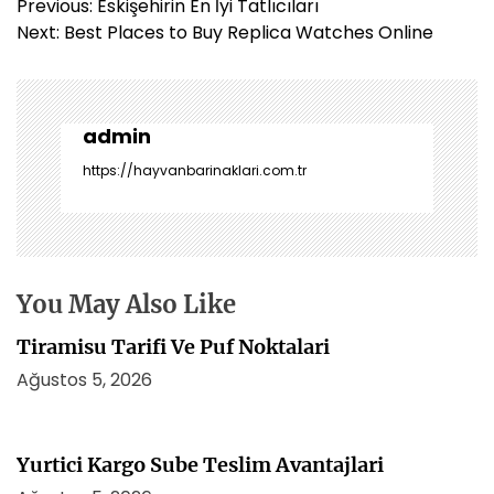
Y
Previous:
Eskişehirin En İyi Tatlıcıları
a
Next:
Best Places to Buy Replica Watches Online
z
ı
g
e
admin
z
https://hayvanbarinaklari.com.tr
i
n
m
e
s
You May Also Like
i
Tiramisu Tarifi Ve Puf Noktalari
Ağustos 5, 2026
Yurtici Kargo Sube Teslim Avantajlari