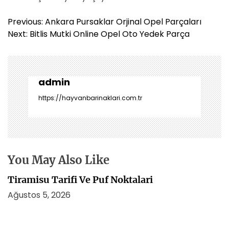
Y
Previous:
Ankara Pursaklar Orjinal Opel Parçaları
a
Next:
Bitlis Mutki Online Opel Oto Yedek Parça
z
ı
g
e
admin
z
https://hayvanbarinaklari.com.tr
i
n
m
e
s
You May Also Like
i
Tiramisu Tarifi Ve Puf Noktalari
Ağustos 5, 2026