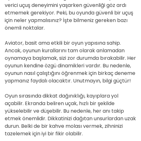
verici uçuş deneyimini yaşarken güvenliği göz ardı
etmemek gerekiyor. Peki, bu oyunda güvenli bir uçuş
için neler yapmalısınız? İşte bilmeniz gereken bazı
önemli noktalar.
Aviator, basit ama etkili bir oyun yapısına sahip.
Ancak, oyunun kurallarını tam olarak anlamadan
oynamaya başlamak, sizi zor durumda bırakabilir. Her
oyunun kendine özgü dinamikleri vardır. Bu nedenle,
oyunun nasıl çalıştığını öğrenmek için birkaç deneme
yapmanız faydalı olacaktır. Unutmayın, bilgi güçtür!
Oyun sırasında dikkat dağınıklığı, kayıplara yol
açabilir. Ekranda beliren uçak, hızlı bir şekilde
yükselebilir ve düşebilir. Bu nedenle, her anı takip
etmek önemlidir. Dikkatinizi dağıtan unsurlardan uzak
durun. Belki de bir kahve molası vermek, zihninizi
tazelemek için iyi bir fikir olabilir.