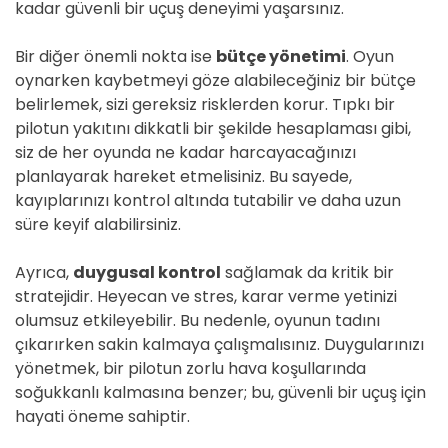
kadar güvenli bir uçuş deneyimi yaşarsınız.
Bir diğer önemli nokta ise
bütçe yönetimi
. Oyun
oynarken kaybetmeyi göze alabileceğiniz bir bütçe
belirlemek, sizi gereksiz risklerden korur. Tıpkı bir
pilotun yakıtını dikkatli bir şekilde hesaplaması gibi,
siz de her oyunda ne kadar harcayacağınızı
planlayarak hareket etmelisiniz. Bu sayede,
kayıplarınızı kontrol altında tutabilir ve daha uzun
süre keyif alabilirsiniz.
Ayrıca,
duygusal kontrol
sağlamak da kritik bir
stratejidir. Heyecan ve stres, karar verme yetinizi
olumsuz etkileyebilir. Bu nedenle, oyunun tadını
çıkarırken sakin kalmaya çalışmalısınız. Duygularınızı
yönetmek, bir pilotun zorlu hava koşullarında
soğukkanlı kalmasına benzer; bu, güvenli bir uçuş için
hayati öneme sahiptir.