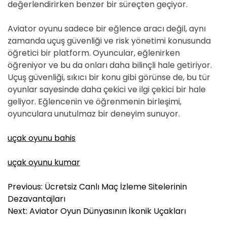
değerlendirirken benzer bir süreçten geçiyor.
Aviator oyunu sadece bir eğlence aracı değil, aynı
zamanda uçuş güvenliği ve risk yönetimi konusunda
öğretici bir platform. Oyuncular, eğlenirken
öğreniyor ve bu da onları daha bilinçli hale getiriyor.
Uçuş güvenliği, sıkıcı bir konu gibi görünse de, bu tür
oyunlar sayesinde daha çekici ve ilgi çekici bir hale
geliyor. Eğlencenin ve öğrenmenin birleşimi,
oyunculara unutulmaz bir deneyim sunuyor.
uçak oyunu bahis
uçak oyunu kumar
Y
Previous:
Ücretsiz Canlı Maç İzleme Sitelerinin
a
Dezavantajları
z
Next:
Aviator Oyun Dünyasının İkonik Uçakları
ı