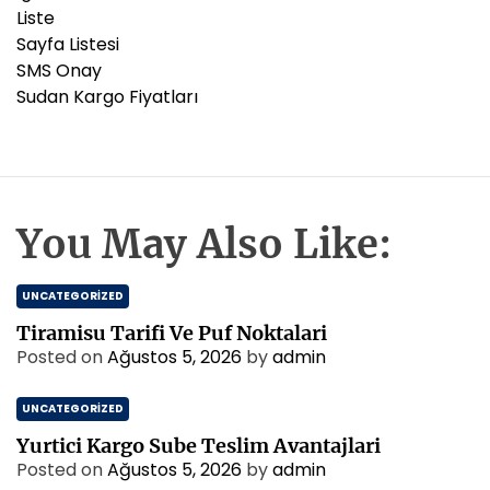
Liste
Sayfa Listesi
SMS Onay
Sudan Kargo Fiyatları
You May Also Like:
UNCATEGORIZED
Tiramisu Tarifi Ve Puf Noktalari
Posted on
Ağustos 5, 2026
by
admin
UNCATEGORIZED
Yurtici Kargo Sube Teslim Avantajlari
Posted on
Ağustos 5, 2026
by
admin