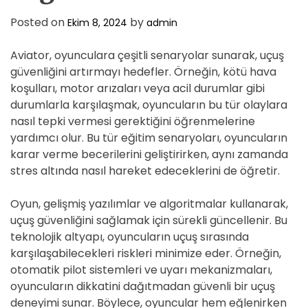
Posted on
by
Ekim 8, 2024
admin
Aviator, oyunculara çeşitli senaryolar sunarak, uçuş
güvenliğini artırmayı hedefler. Örneğin, kötü hava
koşulları, motor arızaları veya acil durumlar gibi
durumlarla karşılaşmak, oyuncuların bu tür olaylara
nasıl tepki vermesi gerektiğini öğrenmelerine
yardımcı olur. Bu tür eğitim senaryoları, oyuncuların
karar verme becerilerini geliştirirken, aynı zamanda
stres altında nasıl hareket edeceklerini de öğretir.
Oyun, gelişmiş yazılımlar ve algoritmalar kullanarak,
uçuş güvenliğini sağlamak için sürekli güncellenir. Bu
teknolojik altyapı, oyuncuların uçuş sırasında
karşılaşabilecekleri riskleri minimize eder. Örneğin,
otomatik pilot sistemleri ve uyarı mekanizmaları,
oyuncuların dikkatini dağıtmadan güvenli bir uçuş
deneyimi sunar. Böylece, oyuncular hem eğlenirken